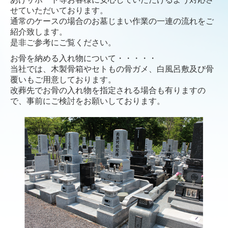
せていただいております。
本通本店
通常のケースの場合のお墓じまい作業の一連の流れをご
紹介致します。
東山展示会場
是非ご参考にご覧ください。
お骨を納める入れ物について・・・・・
お問合せ
当社では、木製骨箱やセトもの骨ガメ、白風呂敷及び骨
覆いもご用意しております。
よくある質問
改葬先でお骨の入れ物を指定される場合も有りますの
で、事前にご検討をお願いしております。