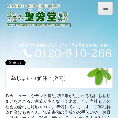
ホーム
墓石
仏壇
お宮
サービス案内
墓じまい（解体・撤去）
墓じまい（解体・撤去）
墓参代行
昨今ニュースやテレビ番組で特集が組まれる程にお墓じ
納骨式サポート
まいをされるご家族が多くなって来ました。当社もこの
墓地のご紹介
社会の流れに対応すべく、準備しております。丁寧な解
体作業はもちろん、法定書類の作成のお手伝いや、お骨
あげサポート等お客様に安心していただけるよう対応さ
会社案内